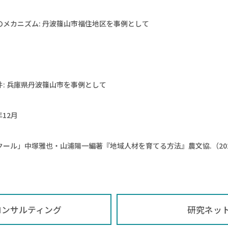
メカニズム: 丹波篠山市福住地区を事例として
月
: 兵庫県丹波篠山市を事例として
年12月
ル」中塚雅也・山浦陽一編著『地域人材を育てる方法』農文協.（2022/
コンサルティング
研究ネッ